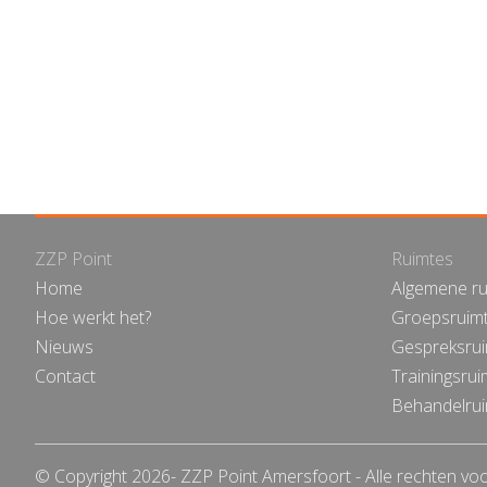
ZZP Point
Ruimtes
Home
Algemene ru
Hoe werkt het?
Groepsruim
Nieuws
Gespreksru
Contact
Trainingsrui
Behandelru
© Copyright
2026
- ZZP Point Amersfoort - Alle rechten v