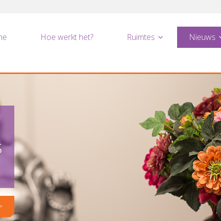
me
Hoe werkt het?
Ruimtes
Nieuws
s
>