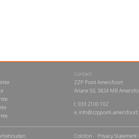
Contact
imte
ZZP Point Amersfoort
te
Ariane 50, 3824 MB Amersfo
imte
t. 033 2100 102
mte
e. info@zzppoint-amersfoort.
imte
oorbehouden
Colofon
Privacy Statement