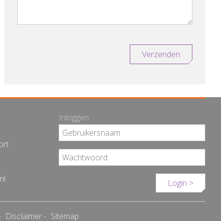
Verzenden
Inloggen
ort
nl
Login >
Disclaimer
Sitemap